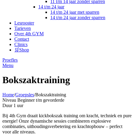
11 t/m 14 jaar zonder sparren
14 t/m 24 jaar
14 t/m 24 jaar met sparren
14 t/m 24 jaar zonder sparren
Lesrooster
Tarieven
Over 4th GYM
Contact
Clinics
🛒Shop
Proefles
Menu
Bokszaktraining
Home
/
Groepsles
/
Bokszaktraining
Niveau
Beginner t/m gevorderde
Duur
1 uur
Bij 4th Gym draait kickbokszak training om kracht, techniek en pure
energie! Onze dynamische sessies combineren explosieve
combinaties, uithoudingsverbetering en krachtopbouw – perfect
voor alle niveaus.