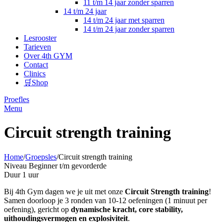
11 t/m 14 jaar zonder sparren
14 t/m 24 jaar
14 t/m 24 jaar met sparren
14 t/m 24 jaar zonder sparren
Lesrooster
Tarieven
Over 4th GYM
Contact
Clinics
🛒Shop
Proefles
Menu
Circuit strength training
Home
/
Groepsles
/
Circuit strength training
Niveau
Beginner t/m gevorderde
Duur
1 uur
Bij 4th Gym dagen we je uit met onze
Circuit Strength training
!
Samen doorloop je 3 ronden van 10-12 oefeningen (1 minuut per
oefening), gericht op
dynamische kracht, core stability,
uithoudingsvermogen en explosiviteit
.